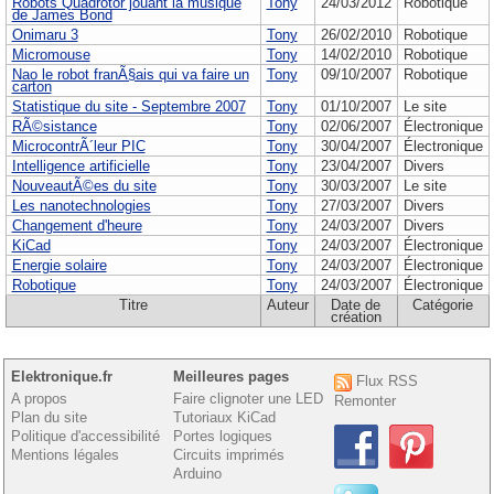
Robots Quadrotor jouant la musique
Tony
24/03/2012
Robotique
de James Bond
Onimaru 3
Tony
26/02/2010
Robotique
Micromouse
Tony
14/02/2010
Robotique
Nao le robot franÃ§ais qui va faire un
Tony
09/10/2007
Robotique
carton
Statistique du site - Septembre 2007
Tony
01/10/2007
Le site
RÃ©sistance
Tony
02/06/2007
Électronique
MicrocontrÃ´leur PIC
Tony
30/04/2007
Électronique
Intelligence artificielle
Tony
23/04/2007
Divers
NouveautÃ©es du site
Tony
30/03/2007
Le site
Les nanotechnologies
Tony
27/03/2007
Divers
Changement d'heure
Tony
24/03/2007
Divers
KiCad
Tony
24/03/2007
Électronique
Energie solaire
Tony
24/03/2007
Électronique
Robotique
Tony
24/03/2007
Électronique
Titre
Auteur
Date de
Catégorie
création
Elektronique.fr
Meilleures pages
Flux RSS
A propos
Faire clignoter une LED
Remonter
Plan du site
Tutoriaux KiCad
Politique d'accessibilité
Portes logiques
Mentions légales
Circuits imprimés
Arduino