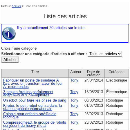
Retour:
Accueil
> Liste des articles
Liste des articles
Il y a actuellement 20 articles sur le site.
Choisir une catégorie
Sélectionner une catégorie d'articles à afficher :
Titre
Auteur
Date de
Catégorie
création
Fabriquer un poste de soudage Ã
Tony
24/04/2014
Électronique
l'arc avec un transformateur de four
Ã micro-ondes
3 projets Arduino parfaitement
Tony
15/08/2013
Électronique
adaptÃ©s aux nÃ©ophytes
Un robot pour faire les prises de sang
Tony
08/08/2013
Robotique
Kirobo, le petit robot qui ira dans la
Tony
01/07/2013
Robotique
station spatiale internationale
Colonie pour enfants spÃ©ciale
Tony
26/02/2013
Robotique
robotique
Compressorhead, le groupe de robots
Tony
23/02/2013
Robotique
qui jouent du heavy metal